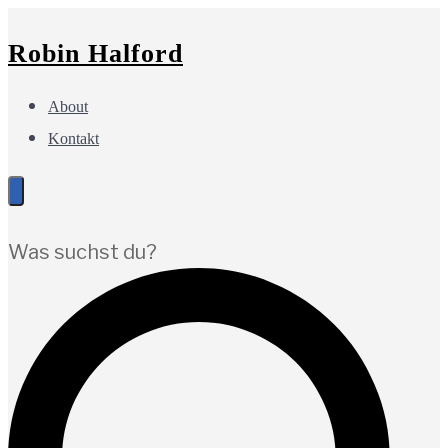
Zur
Springe
Zum
Robin Halford
Hauptnavigation
zum
Footer
springen
Inhalt
springen
About
Kontakt
Was suchst du?